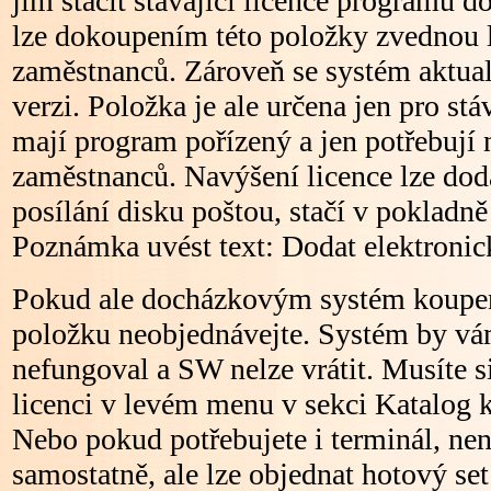
jim stačit stávající licence programu 
lze dokoupením této položky zvednou 
zaměstnanců. Zároveň se systém aktual
verzi. Položka je ale určena jen pro stáv
mají program pořízený a jen potřebují 
zaměstnanců. Navýšení licence lze doda
posílání disku poštou, stačí v pokladn
Poznámka uvést text: Dodat elektronic
Pokud ale docházkovým systém koupený
položku neobjednávejte. Systém by vá
nefungoval a SW nelze vrátit. Musíte s
licenci v levém menu v sekci Katalog 
Nebo pokud potřebujete i terminál, ne
samostatně, ale lze objednat hotový se