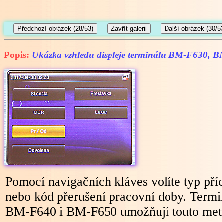
Popis:
Ukázka vzhledu displeje terminálu BM-F630,
Pomocí navigačních kláves volíte typ př
nebo kód přerušení pracovní doby. Term
BM-F640 i BM-F650 umožňují touto met