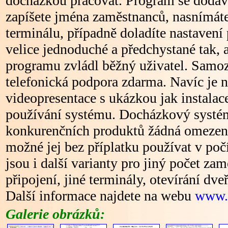
docházkou pracovat. Program se dodává
zapíšete jména zaměstnanců, nasnímáte 
terminálu, případně doladíte nastavení
velice jednoduché a předchystané tak, a
programu zvládl běžný uživatel. Samoz
telefonická podpora zdarma. Navíc je n
videopresentace s ukázkou jak instalace
používání systému. Docházkový systém
konkurenčních produktů žádná omezení
možné jej bez příplatku používat v počí
jsou i další varianty pro jiný počet zam
připojení, jiné terminály, otevírání dveř
Další informace najdete na webu
www.
Galerie obrázků: