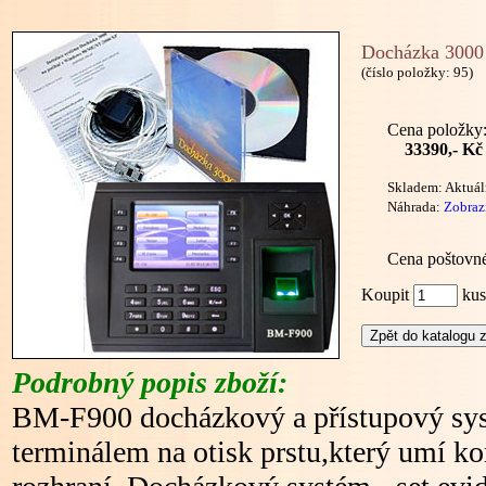
Docházka 3000 ,
(číslo položky: 95)
Cena položky
33390,- Kč
Skladem: Aktuál
Náhrada:
Zobraz
Cena poštovn
Koupit
k
Podrobný popis zboží:
BM-F900 docházkový a přístupový sy
terminálem na otisk prstu,který umí 