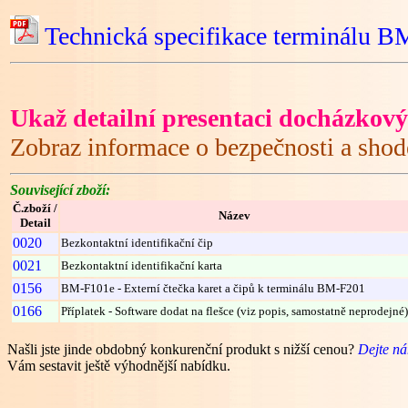
Technická specifikace terminálu 
Ukaž detailní presentaci docházkov
Zobraz informace o bezpečnosti a sho
Související zboží:
Č.zboží /
Název
Detail
0020
Bezkontaktní identifikační čip
0021
Bezkontaktní identifikační karta
0156
BM-F101e - Externí čtečka karet a čipů k terminálu BM-F201
0166
Příplatek - Software dodat na flešce (viz popis, samostatně neprodejné)
Našli jste jinde obdobný konkurenční produkt s nižší cenou?
Dejte n
Vám sestavit ještě výhodnější nabídku.