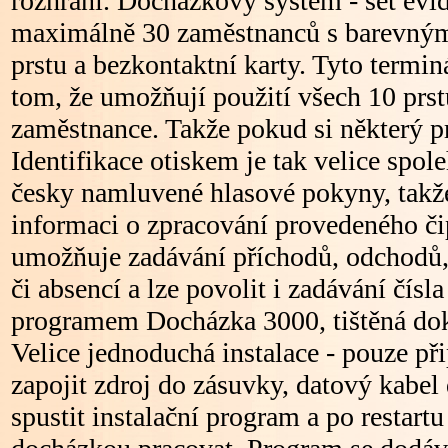
rozhraní. Docházkový systém - set evi
maximálně 30 zaměstnanců s barevným
prstu a bezkontaktní karty. Tyto termi
tom, že umožňují použití všech 10 prstů
zaměstnance. Takže pokud si některý prs
Identifikace otiskem je tak velice spol
česky namluvené hlasové pokyny, takž
informaci o zpracování provedeného či
umožňuje zadávání příchodů, odchodů,
či absencí a lze povolit i zadávání čísl
programem Docházka 3000, tištěná dok
Velice jednoduchá instalace - pouze při
zapojit zdroj do zásuvky, datový kabel
spustit instalační program a po restart